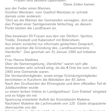
"Frauen sind bessere Diplomaten!"
Diese Zeilen kamen
aus der Feder eines Mannes.
Günther Wentzien, vom Gasthof Wentzien,er schrieb
damals unter anderem:
“Dort wo die Männer der Gemeinden versagten, dort wo
das Projekt einer Samtgemeinde fehlschlug, an diesem
Punkt setzten die Landfrauen an.
Dies bewiesen 93 Frauen aus den vier Dörfern: Sprötze,
Trelde, Drestedt und Kakenstorf mit Bötersheim.
Aus einem zunächst nur informativ gedachten Gespräch,
wurde spontan die Gründung
des „Landfrauenvereins
Vierdörfer“. Das geschah am 31.Januar 1980 auf Initiative
von
Frau Hanna Matthies.
Über die Namensgebung „Vierdörfer“ waren sich alle
Anwesenden sehr schnell einig, da die
4
Orte bis zum Jahr
1900 eine Gemeinde waren.
Die Vorstandsmitglieder, sowie einige Gründungsmitglieder
berichteten in Kurzform die Aktivitäten der 40 Jahre.
Nach den Grußworten der Ehrengäste und dem offiziellen Teil der
Jubiläumsfeier wurde
zu einem lecken Imbiss im Landgasthaus“ Zum Estetal“ eingeladen
und es folgte ein mit
Spannung erwarteter Auftritt der Komödiantin Malwine.
Nachdem Malwine die Lachmuskeln von 120 Gäste strapazierte,
überraschte uns der